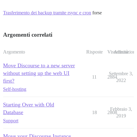
Trasferimento dei backup tramite rsync e cron
forse
Argomenti correlati
Argomento
Risposte
Visualizzazioni
Attività
Move Discourse to a new server
without setting up the web UI
Settembre 3,
11
2884
first?
2022
Self-hosting
Starting Over with Old
Febbraio 3,
Database
18
2808
2019
Support
Move your Discourse Instance