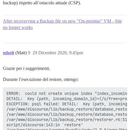
backup) rispetto all’ostacolo attuale (CSP).
After recoverying a Backup file on new "On-premise" VM - Site
no longer works
mholt
(Matt)
9
29 Dicembre 2020, 9:45pm
Grazie per i suggerimenti.
Durante l’esecuzione del restore, ottengo:
ERROR:  could not create unique index "index_incoming
DETAIL:  Key (path, incoming_domain_id)=(/s/free+prox
EXCEPTION: psql failed: DETAIL:  Key (path, incoming_
/var/www/discourse/lib/backup_restore/database_restor
/var/www/discourse/lib/backup_restore/database_restor
/var/www/discourse/lib/backup_restore/restorer.rb:51:i
script/discourse:143:in `restore'
