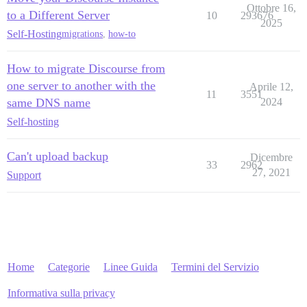
Ottobre 16,
to a Different Server
10
293676
2025
Self-Hosting
migrations
,
how-to
How to migrate Discourse from
one server to another with the
Aprile 12,
11
3551
same DNS name
2024
Self-hosting
Can't upload backup
Dicembre
33
2962
27, 2021
Support
Home
Categorie
Linee Guida
Termini del Servizio
Informativa sulla privacy