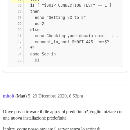
  if [ "$SKIP_CONNECTION_TEST" == 1 ]
  then
    echo "Setting EC to 2"
    ec=2
  else
    echo Checking your domain name . . .
    connect_to_port $HOST 443; ec=$?
  fi
  case $ec in
    0)
mholt
(Matt)
5
29 Dicembre 2020, 8:53pm
Dove posso trovare il file app.yml predefinito? Voglio iniziare con
una nuova installazione predefinita.
Inoltre, come posso avviare il server senza lo script di