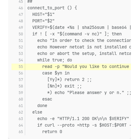
##
connect_to_port () {
  HOST="$1"
  PORT="$2"
  VERIFY=$(date +%s | sha256sum | base64 | he
  if ! [ -x "$(command -v nc)" ]; then
    echo "In order to check the connection to
    echo However netcat is not installed on y
    echo or abort the setup, install netcat a
    while true; do
      read -p "Would you like to continue wit
      case $yn in
        [Yy]*) return 2 ;;
        [Nn]*) exit ;;
        *) echo "Please answer y or n." ;;
      esac
    done
  else
    echo -e "HTTP/1.1 200 OK\n\n $VERIFY" | n
    if curl --proto =http -s $HOST:$PORT --co
      return 0