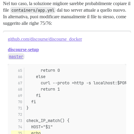
Nel tuo caso, la soluzione migliore sarebbe probabilmente copiare il
file
containers/app.yml
dal tuo server attuale a quello nuovo.
In alternativa, puoi modificare manualmente il file tu stesso, come
suggerito alle righe 75/76:
github.com/discourse/discourse_docker
discourse-setup
master
      return 0
    else
      curl --proto =http -s localhost:$PORT >
      return 1
    fi
  fi
}
check_IP_match() {
  HOST="$1"
  echo