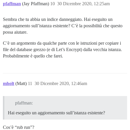
Riattivazione di sidekiq...

pfaffman
(Jay Pfaffman)
10
30 Dicembre 2020, 12:25am
Segnalazione del completamento del restore...

Notifica al 'system' della fine del restore...

Completato!

Sembra che tu abbia un indice danneggiato. Hai eseguito un
[FAILED]

aggiornamento sull’istanza esistente? C’è la possibilità che questo
possa aiutare.
C’è un argomento da qualche parte con le istruzioni per copiare i
file del database grezzo (e di Let’s Encrypt) dalla vecchia istanza.
Probabilmente è quello che farei.
mholt
(Matt)
11
30 Dicembre 2020, 12:46am
pfaffman:
Hai eseguito un aggiornamento sull’istanza esistente?
Cos’è “rub run”?