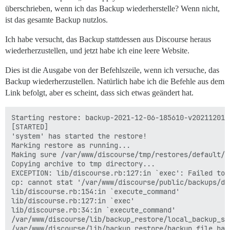
überschrieben, wenn ich das Backup wiederherstelle? Wenn nicht,
ist das gesamte Backup nutzlos.
Ich habe versucht, das Backup stattdessen aus Discourse heraus
wiederherzustellen, und jetzt habe ich eine leere Website.
Dies ist die Ausgabe von der Befehlszeile, wenn ich versuche, das
Backup wiederherzustellen. Natürlich habe ich die Befehle aus dem
Link befolgt, aber es scheint, dass sich etwas geändert hat.
Starting restore: backup-2021-12-06-185610-v2021120122
[STARTED]

'system' has started the restore!

Marking restore as running...

Making sure /var/www/discourse/tmp/restores/default/2
Copying archive to tmp directory...

EXCEPTION: lib/discourse.rb:127:in `exec': Failed to 
cp: cannot stat '/var/www/discourse/public/backups/de
lib/discourse.rb:154:in `execute_command'

lib/discourse.rb:127:in `exec'

lib/discourse.rb:34:in `execute_command'

/var/www/discourse/lib/backup_restore/local_backup_st
/var/www/discourse/lib/backup_restore/backup_file_han