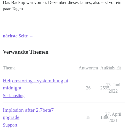
Das Backup war vom 6. Dezember dieses Jahres, also erst vor ein
paar Tagen.
nächste Seite →
Verwandte Themen
Thema
Antworten
Aufrufe
Aktivität
Help restoring - system hung at
13. Juni
midnight
26
2595
2022
Self-hosting
Implosion after 2.7beta7
27. April
upgrade
18
1386
2021
Support