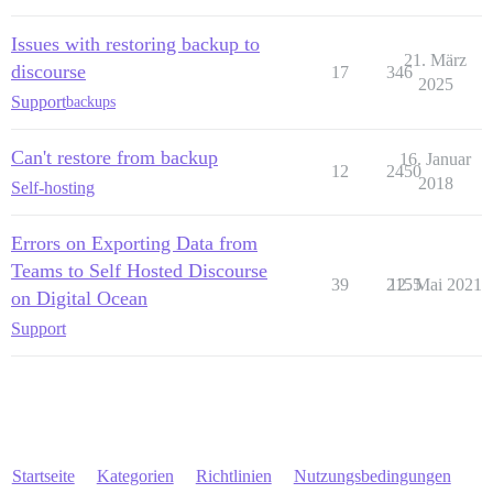
Issues with restoring backup to
21. März
discourse
17
346
2025
Support
backups
Can't restore from backup
16. Januar
12
2450
2018
Self-hosting
Errors on Exporting Data from
Teams to Self Hosted Discourse
39
2155
12. Mai 2021
on Digital Ocean
Support
Startseite
Kategorien
Richtlinien
Nutzungsbedingungen