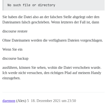
Cleaning stuff up...

No such file or directory
Removing tmp '/var/www/discourse/tmp/restores/default
Marking restore as finished...

Sie haben die Datei also an der falschen Stelle abgelegt oder den
Notifying 'system' of the end of the restore...

Finished!

Dateinamen falsch geschrieben. Wenn letzteres der Fall ist, dann
[FAILED]

discourse restore
Ohne Dateinamen werden die verfügbaren Dateien vorgeschlagen.
Wenn Sie ein
discourse backup
ausführen, können Sie sehen, wohin die Datei verschoben wurde.
Ich werde nicht versuchen, den richtigen Pfad auf meinem Handy
einzugeben.
daemon
(Alex)
5
18. Dezember 2021 um 23:50