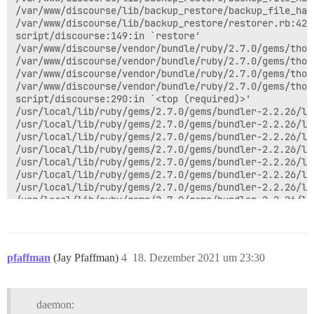
/var/www/discourse/lib/backup_restore/backup_file_han
/var/www/discourse/lib/backup_restore/restorer.rb:42:i
script/discourse:149:in `restore'

/var/www/discourse/vendor/bundle/ruby/2.7.0/gems/thor
/var/www/discourse/vendor/bundle/ruby/2.7.0/gems/thor
/var/www/discourse/vendor/bundle/ruby/2.7.0/gems/thor
/var/www/discourse/vendor/bundle/ruby/2.7.0/gems/thor
script/discourse:290:in `<top (required)>'

/usr/local/lib/ruby/gems/2.7.0/gems/bundler-2.2.26/li
/usr/local/lib/ruby/gems/2.7.0/gems/bundler-2.2.26/li
/usr/local/lib/ruby/gems/2.7.0/gems/bundler-2.2.26/li
/usr/local/lib/ruby/gems/2.7.0/gems/bundler-2.2.26/li
/usr/local/lib/ruby/gems/2.7.0/gems/bundler-2.2.26/li
/usr/local/lib/ruby/gems/2.7.0/gems/bundler-2.2.26/li
/usr/local/lib/ruby/gems/2.7.0/gems/bundler-2.2.26/li
/usr/local/lib/ruby/gems/2.7.0/gems/bundler-2.2.26/li
/usr/local/lib/ruby/gems/2.7.0/gems/bundler-2.2.26/li
/usr/local/lib/ruby/gems/2.7.0/gems/bundler-2.2.26/li
/usr/local/lib/ruby/gems/2.7.0/gems/bundler-2.2.26/ex
/usr/local/lib/ruby/gems/2.7.0/gems/bundler-2.2.26/li
pfaffman
(Jay Pfaffman)
4
18. Dezember 2021 um 23:30
/usr/local/lib/ruby/gems/2.7.0/gems/bundler-2.2.26/ex
/usr/local/bin/bundle:23:in `load'

/usr/local/bin/bundle:23:in `<main>'

Trying to rollback...

daemon:
There was no need to rollback
