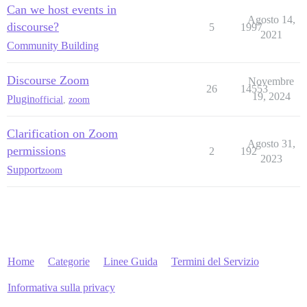
Can we host events in
Agosto 14,
discourse?
5
1997
2021
Community Building
Discourse Zoom
Novembre
26
14553
19, 2024
Plugin
official
,
zoom
Clarification on Zoom
Agosto 31,
permissions
2
192
2023
Support
zoom
Home
Categorie
Linee Guida
Termini del Servizio
Informativa sulla privacy