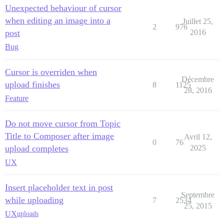
Unexpected behaviour of cursor
when editing an image into a
Juillet 25,
2
976
post
2016
Bug
Cursor is overriden when
Décembre
upload finishes
8
1125
28, 2016
Feature
Do not move cursor from Topic
Title to Composer after image
Avril 12,
0
76
upload completes
2025
UX
Insert placeholder text in post
Septembre
while uploading
7
2534
25, 2015
UX
uploads