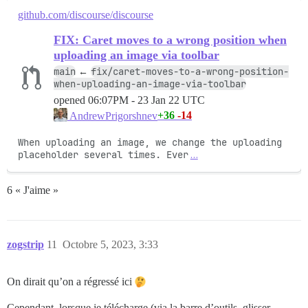
github.com/discourse/discourse
FIX: Caret moves to a wrong position when
uploading an image via toolbar
main
fix/caret-moves-to-a-wrong-position-
←
when-uploading-an-image-via-toolbar
opened
06:07PM - 23 Jan 22 UTC
+36
-14
AndrewPrigorshnev
When uploading an image, we change the uploading 
placeholder several times. Ever
…
6 « J'aime »
zogstrip
11
Octobre 5, 2023, 3:33
On dirait qu’on a régressé ici
Cependant, lorsque je télécharge (via la barre d’outils, glisser-