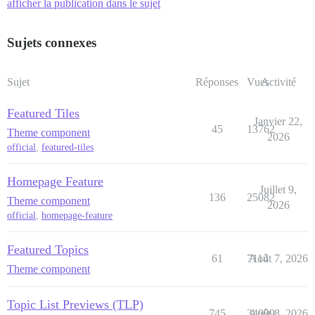
afficher la publication dans le sujet
Sujets connexes
Sujet
Réponses
Vues
Activité
Featured Tiles
Janvier 22,
45
13762
Theme component
2026
official
,
featured-tiles
Homepage Feature
Juillet 9,
136
25082
Theme component
2026
official
,
homepage-feature
Featured Topics
61
7114
Août 7, 2026
Theme component
Topic List Previews (TLP)
745
34999
Août 8, 2026