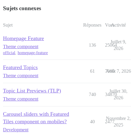
Sujets connexes
Sujet
Réponses
Vues
Activité
Homepage Feature
Juillet 9,
136
25064
Theme component
2026
official
,
homepage-feature
Featured Topics
61
7086
Août 7, 2026
Theme component
Topic List Previews (TLP)
Juillet 30,
740
34870
2026
Theme component
Carousel sliders with Featured
Novembre 2,
Tiles component on mobiles?
40
2477
2025
Development