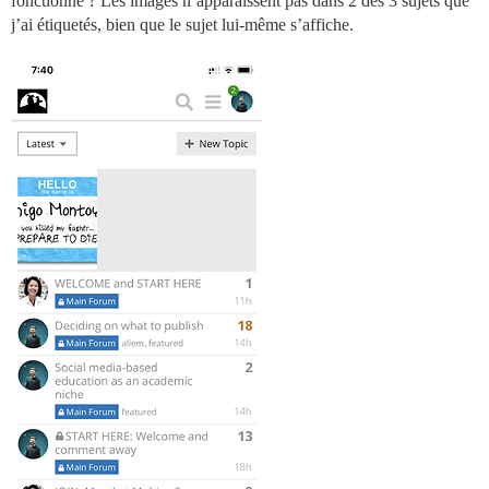
fonctionne ? Les images n’apparaissent pas dans 2 des 3 sujets que
j’ai étiquetés, bien que le sujet lui-même s’affiche.