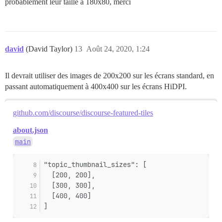
probablement leur taille à 180x80, merci
david
(David Taylor)
13
Août 24, 2020, 1:24
Il devrait utiliser des images de 200x200 sur les écrans standard, en
passant automatiquement à 400x400 sur les écrans HiDPI.
github.com/discourse/discourse-featured-tiles
about.json
main
"topic_thumbnail_sizes": [
  [200, 200],
  [300, 300],
  [400, 400]
]