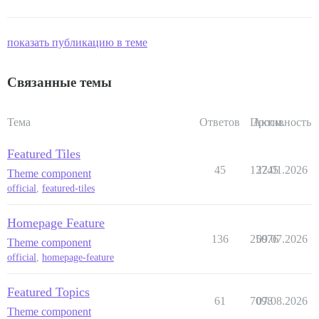
показать публикацию в теме
Связанные темы
Тема
Ответов
Просм.
Активность
Featured Tiles
45
13745
22.01.2026
Theme component
official
,
featured-tiles
Homepage Feature
136
25076
09.07.2026
Theme component
official
,
homepage-feature
Featured Topics
61
7098
07.08.2026
Theme component