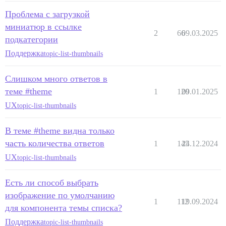
Проблема с загрузкой
миниатюр в ссылке
2
66
09.03.2025
подкатегории
Поддержка
topic-list-thumbnails
Слишком много ответов в
теме #theme
1
120
09.01.2025
UX
topic-list-thumbnails
В теме #theme видна только
часть количества ответов
1
145
24.12.2024
UX
topic-list-thumbnails
Есть ли способ выбрать
изображение по умолчанию
1
112
19.09.2024
для компонента темы списка?
Поддержка
topic-list-thumbnails