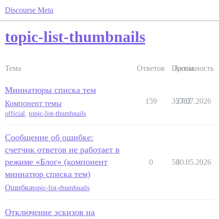
Discourse Meta
topic-list-thumbnails
Тема
Ответов
Просм.
Активность
Миниатюры списка тем
159
35382
27.07.2026
Компонент темы
official
,
topic-list-thumbnails
Сообщение об ошибке:
счетчик ответов не работает в
режиме «Блог» (компонент
0
58
30.05.2026
миниатюр списка тем)
Ошибка
topic-list-thumbnails
Отключение эскизов на