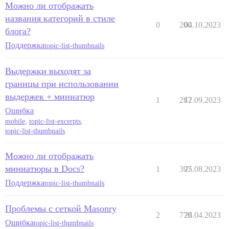
Можно ли отображать
названия категорий в стиле
0
200
04.10.2023
блога?
Поддержка
topic-list-thumbnails
Выдержки выходят за
границы при использовании
выдержек + миниатюр
1
287
12.09.2023
Ошибка
mobile
,
topic-list-excerpts
,
topic-list-thumbnails
Можно ли отображать
миниатюры в Docs?
1
397
25.08.2023
Поддержка
topic-list-thumbnails
Проблемы с сеткой Masonry
2
770
28.04.2023
Ошибка
topic-list-thumbnails