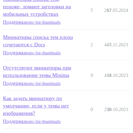
похоже, ломают заголовки на
5
261
17.05.2024
мобильных устройствах
Поддержка
topic-list-thumbnails
Миниатюры списка тем плохо
сочетаются с Docs
2
447
15.11.2023
Поддержка
topic-list-thumbnails
Отсутствуют миниатюры при
использовании темы Minima
9
418
14.10.2023
Поддержка
topic-list-thumbnails
Как задать миниатюру по
умолчанию, если у темы нет
0
256
20.10.2023
изображения?
Поддержка
topic-list-thumbnails