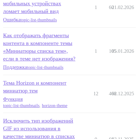
мобильных устройствах
1
60
21.02.2026
ломает мобильный вид
Ошибка
topic-list-thumbnails
Как отображать фрагменты
контента в компоненте темы
«Миниатюры списка тем»,
1
105
05.01.2026
если в теме нет изображения?
Поддержка
topic-list-thumbnails
Тема Horizon и компонент
миниатюр тем
12
468
02.12.2025
Функция
topic-list-thumbnails
,
horizon-theme
Исключить тип изображений
GIF из использования в
качестве миниатюр в списках