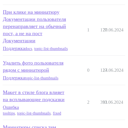
При клике на миниатюру
Документации пользователя
перенаправляет на обычный
1
177
20.06.2024
пост, а не на пост
Документации
Поддержка
docs
,
topic-list-thumbnails
Удалить фото пользователя
рядом с миниатюрой
0
127
14.06.2024
Поддержка
topic-list-thumbnails
Макет в стиле блога влияет
на всплывающие подсказки
2
393
11.06.2024
Ошибка
tooltips
,
topic-list-thumbnails
,
fixed
Миниатюры списка тем,