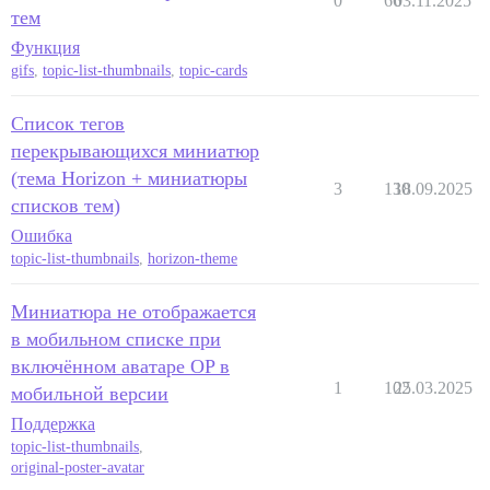
0
66
03.11.2025
тем
Функция
gifs
,
topic-list-thumbnails
,
topic-cards
Список тегов
перекрывающихся миниатюр
(тема Horizon + миниатюры
3
130
18.09.2025
списков тем)
Ошибка
topic-list-thumbnails
,
horizon-theme
Миниатюра не отображается
в мобильном списке при
включённом аватаре OP в
1
102
25.03.2025
мобильной версии
Поддержка
topic-list-thumbnails
,
original-poster-avatar