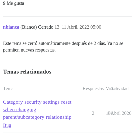
9 Me gusta
nbianca
(Bianca) Cerrado
13
11 Abril, 2022 05:00
Este tema se cerró automáticamente después de 2 días. Ya no se
permiten nuevas respuestas.
Temas relacionados
Tema
Respuestas
Vistas
Actividad
Category security settings reset
when changing
2
101
8 Abril 2026
parent/subcategory relationship
Bug