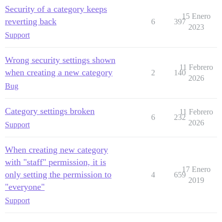
Security of a category keeps
15 Enero
reverting back
6
397
2023
Support
Wrong security settings shown
11 Febrero
when creating a new category
2
140
2026
Bug
Category settings broken
11 Febrero
6
232
2026
Support
When creating new category
with "staff" permission, it is
17 Enero
only setting the permission to
4
659
2019
"everyone"
Support