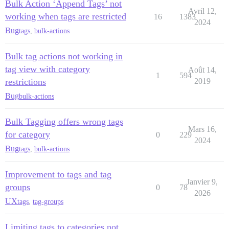
Bulk Action ‘Append Tags’ not
Avril 12,
working when tags are restricted
16
1383
2024
Bug
tags
,
bulk-actions
Bulk tag actions not working in
tag view with category
Août 14,
1
594
restrictions
2019
Bug
bulk-actions
Bulk Tagging offers wrong tags
Mars 16,
for category
0
229
2024
Bug
tags
,
bulk-actions
Improvement to tags and tag
Janvier 9,
groups
0
78
2026
UX
tags
,
tag-groups
Limiting tags to categories not