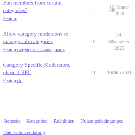
Ban members from certain
16. Januar
categories?
7
1389
2026
Feature
Allow category moderators to
24.
manage sub-categories
16
1487
November
2025
Feature
category-moderators
,
spaces
Category-Specific Moderators,
phase 1 RFC
71
19413
10. Juli 2021
Feature
rfc
Startseite
Kategorien
Richtlinien
Nutzungsbedingungen
Datenschutzerklärung