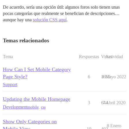
De acuerdo, sería una opción útil: algunos foros solo tienen unas
pocas categorías que realmente se benefician de descripciones…
aunque hay una
solución CSS aquí
.
Temas relacionados
Tema
Respuestas
Vistas
Actividad
How Can I Set Mobile Category
Page Style?
6
1650
8 Mayo 2022
Support
Updating the Mobile Homepage
3
644
7 Abril 2020
Development
mobile
,
css
Show Only Categories on
8 Enero
Mobile View
10
402