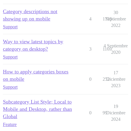
Category descriptions not
30
showing up on mobile
4
1755
Septiembre
2022
Support
Way to view latest topics by
4 Septiembre
category on desktop?
3
1169
2020
Support
How to apply categories boxes
17
on mobile
0
252
Diciembre
2023
Support
Subcategory List Style; Local to
19
Mobile and Desktop, rather than
0
99
Diciembre
Global
2024
Feature