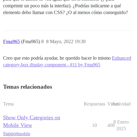
comprimir un poco más la interfaz). ¿Podrías indicarme a qué
elemento debo llamar con CSS? ¿O al menos cómo conseguirlo?
Fma965
(Fma965)
8
8 Mayo, 2022 19:30
Creo que esto podría ayudar, he querido hacer lo mismo
Enhanced
category-box display component - #11 by Fma965
Temas relacionados
Tema
Respuestas
Vistas
Actividad
Show Only Categories on
8 Enero
Mobile View
10
408
2025
Support
mobile