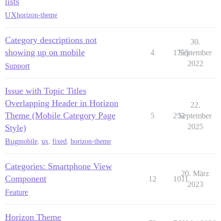
lists
UX
horizon-theme
Category descriptions not
30.
showing up on mobile
4
1755
September
2022
Support
Issue with Topic Titles
Overlapping Header in Horizon
22.
Theme (Mobile Category Page
5
252
September
2025
Style)
Bug
mobile
,
ux
,
fixed
,
horizon-theme
Categories: Smartphone View
20. März
Component
12
1011
2023
Feature
Horizon Theme