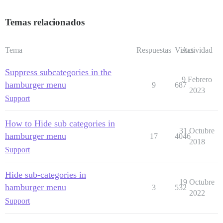
Temas relacionados
Tema
Respuestas
Vistas
Actividad
Suppress subcategories in the
9 Febrero
hamburger menu
9
687
2023
Support
How to Hide sub categories in
31 Octubre
hamburger menu
17
4046
2018
Support
Hide sub-categories in
19 Octubre
hamburger menu
3
532
2022
Support