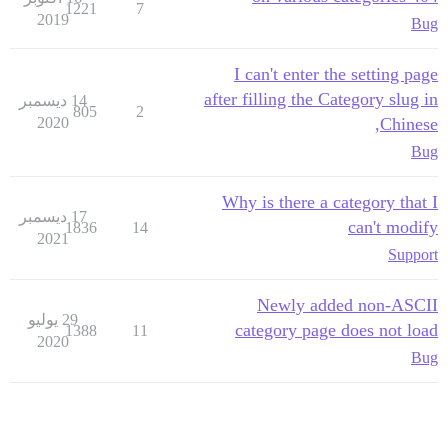
1221
7
2019
Bug
I can't enter the setting page
after filling the Category slug in
14 ديسمبر
805
2
2020
Chinese,
Bug
Why is there a category that I
17 ديسمبر
can't modify
1836
14
2021
Support
Newly added non-ASCII
29 يوليو
category page does not load
1388
11
2020
Bug