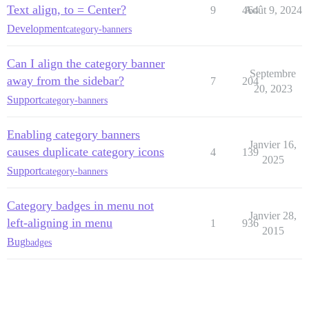
Text align, to = Center?
9
464
Août 9, 2024
Development
category-banners
Can I align the category banner
Septembre
away from the sidebar?
7
204
20, 2023
Support
category-banners
Enabling category banners
Janvier 16,
causes duplicate category icons
4
139
2025
Support
category-banners
Category badges in menu not
Janvier 28,
left-aligning in menu
1
936
2015
Bug
badges