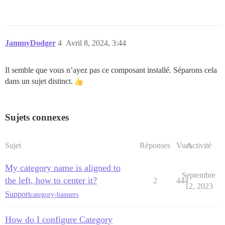
JammyDodger
4
Avril 8, 2024, 3:44
Il semble que vous n’ayez pas ce composant installé. Séparons cela
dans un sujet distinct.
Sujets connexes
Sujet
Réponses
Vues
Activité
My category name is aligned to
Septembre
the left, how to center it?
2
444
12, 2023
Support
category-banners
How do I configure Category