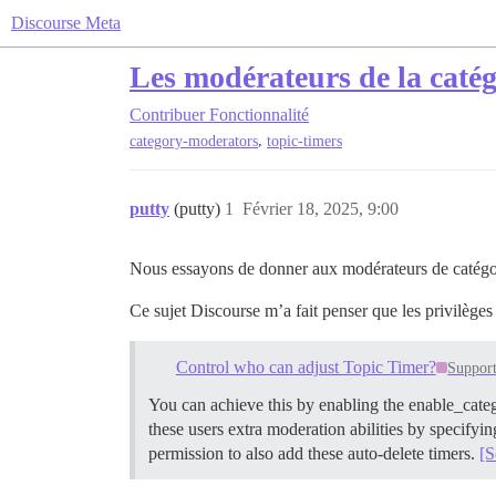
Discourse Meta
Les modérateurs de la catég
Contribuer
Fonctionnalité
,
category-moderators
topic-timers
putty
(putty)
1
Février 18, 2025, 9:00
Nous essayons de donner aux modérateurs de catégorie
Ce sujet Discourse m’a fait penser que les privilèges 
Control who can adjust Topic Timer?
Suppor
You can achieve this by enabling the enable_cate
these users extra moderation abilities by specifyin
permission to also add these auto-delete timers.
[S