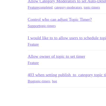
Allow Category Moderators to set Auto-Delet
Feature
completed
,
category-moderators
,
topic-timers
Control who can adjust Topic Timer?
Support
topic-timers
I would like to to allow users to schedule top
Feature
Allow owner of topic to set timer
Feature
403 when setting publish_to_category topic t
Bug
topic-timers
,
bug