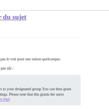
r du sujet
 pas le voir pour une raison quelconque.
 pas sûr :
rs to your designated group.You can then grant
ngs. Please note that this grants the users
.19 PM]