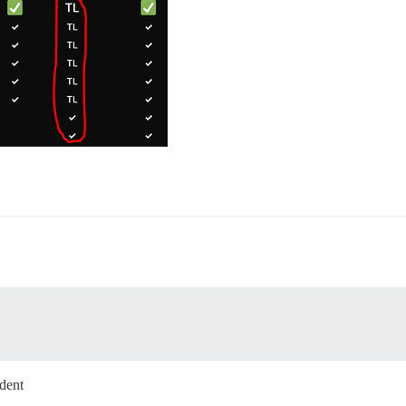
èdent