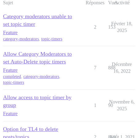
Sujet
Réponses
Vues
Activité
Category moderators unable to
set topic timer
Février 18,
2
153
2025
Feature
category-moderators
,
topic-timers
Allow Category Moderators to
set Auto-Delete topic timers
Décembre
7
888
Feature
16, 2022
completed
,
category-moderators
,
topic-timers
Allow access to topic timer by
Novembre 6,
group
1
90
2025
Feature
Option for TL4 to delete
posts/topics
2
869
Août 1, 2021