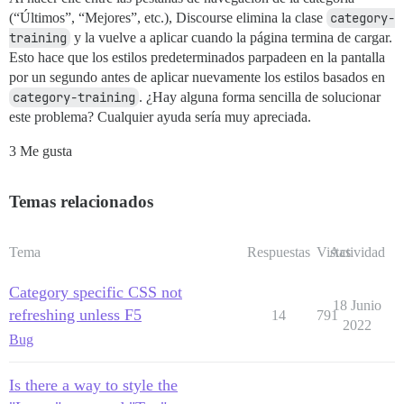
(“Últimos”, “Mejores”, etc.), Discourse elimina la clase
category-
training
y la vuelve a aplicar cuando la página termina de cargar.
Esto hace que los estilos predeterminados parpadeen en la pantalla
por un segundo antes de aplicar nuevamente los estilos basados en
category-training
. ¿Hay alguna forma sencilla de solucionar
este problema? Cualquier ayuda sería muy apreciada.
3 Me gusta
Temas relacionados
Tema
Respuestas
Vistas
Actividad
Category specific CSS not
18 Junio
refreshing unless F5
14
791
2022
Bug
Is there a way to style the