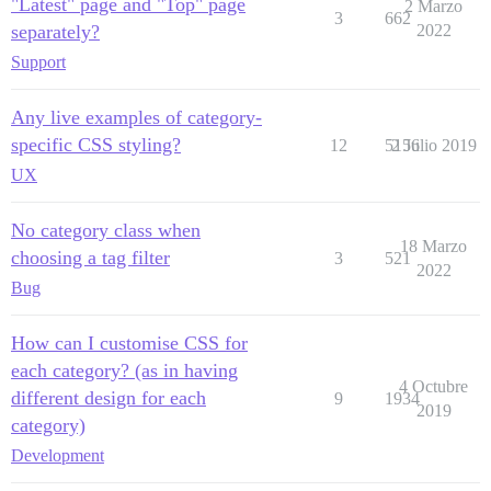
"Latest" page and "Top" page
2 Marzo
3
662
separately?
2022
Support
Any live examples of category-
specific CSS styling?
12
5156
2 Julio 2019
UX
No category class when
18 Marzo
choosing a tag filter
3
521
2022
Bug
How can I customise CSS for
each category? (as in having
4 Octubre
different design for each
9
1934
2019
category)
Development