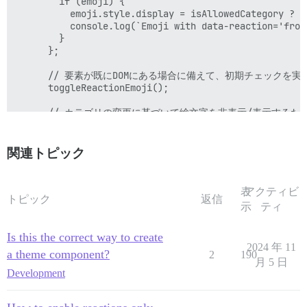
        if (emoji) {

          emoji.style.display = isAllowedCategory ? ''
          console.log(`Emoji with data-reaction='frog
        }

      };

      // 要素が既にDOMにある場合に備えて、初期チェックを実行
      toggleReactionEmoji();

      // カテゴリの変更に基づいて絵文字を非表示/表示する
      const observer = new MutationObserver(mutations 
        mutations.forEach(mutation => {

          mutation.addedNodes.forEach(node => {

関連トピック
            if (node.nodeType === 1) { // 要素ノー
              const emoji = node.querySelector("[data
              if (emoji) {

表
アクティビ
                emoji.style.display = isAllowedCategor
トピック
返信
示
ティ
                console.log(`Emoji with data-reaction
              }

            }

Is this the correct way to create
2024 年 11
          });

a theme component?
2
190
        });

月 5 日
      });

Development
      // 反応が追加された場合などの子リストの変更を監視するため