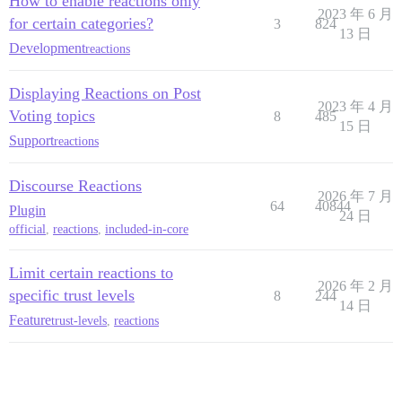
How to enable reactions only
      observer.observe(document.body, { childList: tr
2023 年 6 月
for certain categories?
3
824
13 日
      // ナビゲーションを離れる際にオブザーバーをクリーンアッ
Development
reactions
      api.cleanupStream(() => observer.disconnect());

    } catch (error) {

Displaying Reactions on Post
      console.error("An error occurred in the emoji t
2023 年 4 月
Voting topics
    }

8
485
15 日
  });

Support
reactions
Discourse Reactions
2026 年 7 月
64
40844
Plugin
24 日
official
,
reactions
,
included-in-core
Limit certain reactions to
2026 年 2 月
specific trust levels
8
244
14 日
Feature
trust-levels
,
reactions