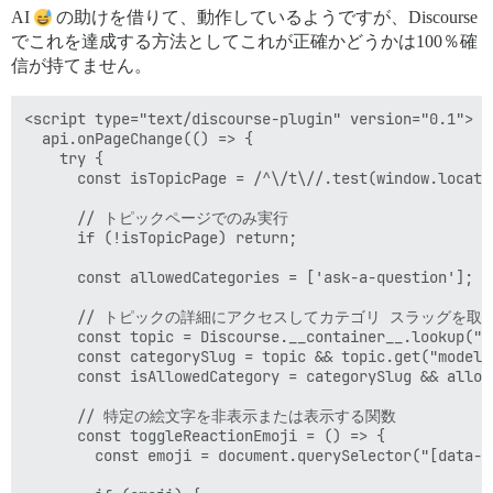
AI
の助けを借りて、動作しているようですが、Discourse
でこれを達成する方法としてこれが正確かどうかは100％確
信が持てません。
<script type="text/discourse-plugin" version="0.1">

  api.onPageChange(() => {

    try {

      const isTopicPage = /^\/t\//.test(window.locatio
      // トピックページでのみ実行

      if (!isTopicPage) return;

      const allowedCategories = ['ask-a-questio
      // トピックの詳細にアクセスしてカテゴリ スラッグを取得
      const topic = Discourse.__container__.lookup("co
      const categorySlug = topic && topic.get("model.c
      const isAllowedCategory = categorySlug && allow
      // 特定の絵文字を非表示または表示する関数

      const toggleReactionEmoji = () => {

        const emoji = document.querySelector("[data-re