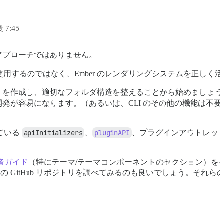
AllowedCategory ? '' : 'none';

data-reaction='frog' found in mutation and ${isAllowedCa
 7:45
アプローチではありません。
使用するのではなく、Ember のレンダリングシステムを正し
childList: true, subtree: true });

リを作成し、適切なフォルダ構造を整えることから始めましょ
isconnect());

発が容易になります。（あるいは、CLI のその他の機能は不
n the emoji toggle script:", error);

している
apiInitializers
、
pluginAPI
、プラグインアウトレッ
者ガイド
（特にテーマ/テーマコンポーネントのセクション）
の GitHub リポジトリを調べてみるのも良いでしょう。そ