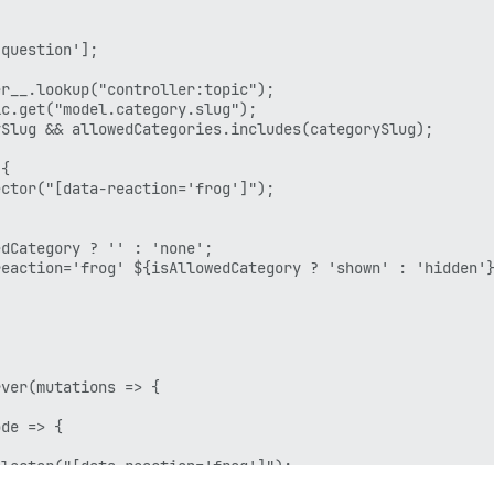
question'];

r__.lookup("controller:topic");

c.get("model.category.slug");

Slug && allowedCategories.includes(categorySlug);

{

ctor("[data-reaction='frog']");

dCategory ? '' : 'none';

eaction='frog' ${isAllowedCategory ? 'shown' : 'hidden'}
ver(mutations => {

de => {

lector("[data-reaction='frog']");
