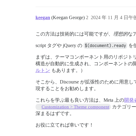
                emoji.style.display = is
                console.log(`Emoji with 
              }

keegan
(Keegan George)
2
2024 年 11 月 4 日午後
            }

          });

        });

この方法は技術的には可能ですが、
理想的
な
      });

script タグや jQuery の
$(document).ready
を
      observer.observe(document.body, { 
まずは、テーマコンポーネント用のリポジト
      api.cleanupStream(() => observer.d
構造が自動的に生成され、コンポーネントの開
    } catch (error) {

ルトン
もあります。）
      console.error("An error occurred i
    }

そこから、Discourse が拡張性のために用意
  });

現することをお勧めします。
これらを学ぶ最も良い方法は、Meta 上の
開発
カテゴリー
Customization > Theme component
深まるはずです。
お役に立てれば幸いです！