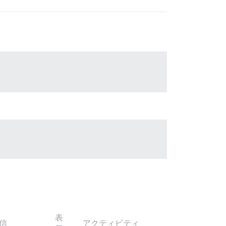
表
信
アクティビティ