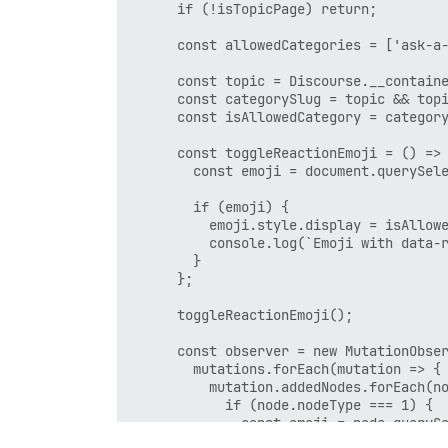
      if (!isTopicPage) return;

      const allowedCategories = ['ask-a-
      const topic = Discourse.__containe
      const categorySlug = topic && topi
      const isAllowedCategory = category
      const toggleReactionEmoji = () => 
        const emoji = document.querySele
        if (emoji) {

          emoji.style.display = isAllowe
          console.log(`Emoji with data-r
        }

      };

      toggleReactionEmoji();

      const observer = new MutationObser
        mutations.forEach(mutation => {

          mutation.addedNodes.forEach(no
            if (node.nodeType === 1) {

              const emoji = node.querySe
              if (emoji) {
