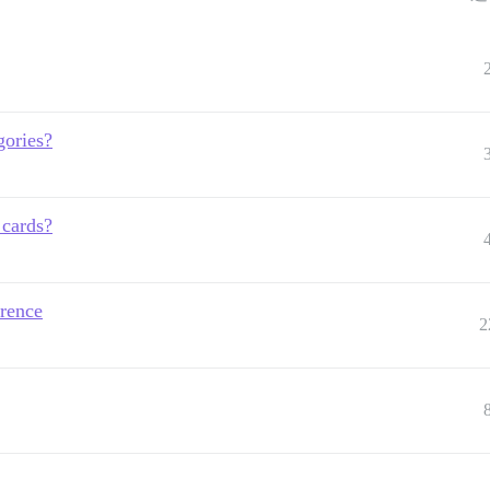
gories?
 cards?
rence
2