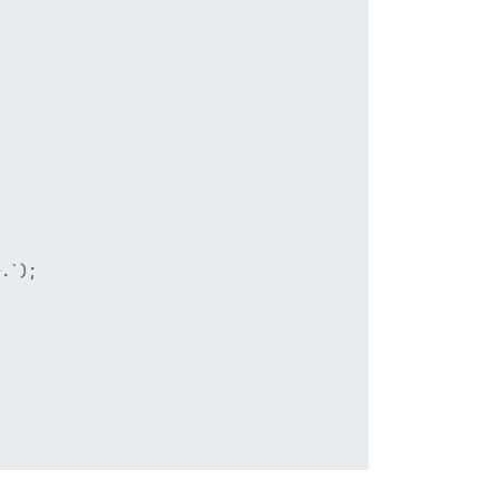
.`);
