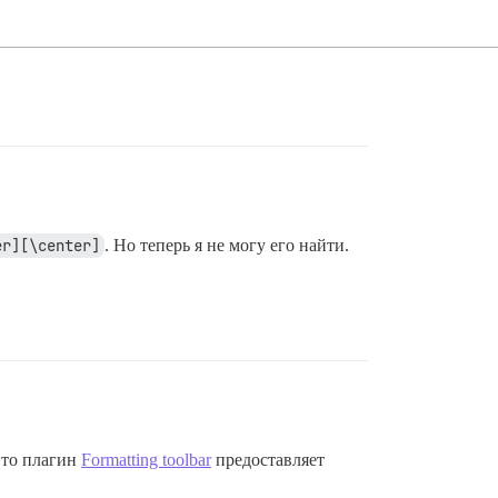
er][\center]
. Но теперь я не могу его найти.
, то плагин
Formatting toolbar
предоставляет