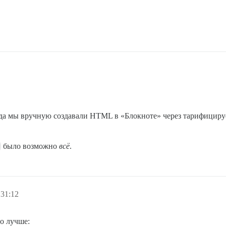
гда мы вручную создавали HTML в «Блокноте» через тарифициру
было возможно
всё
.
:31:12
о лучше: