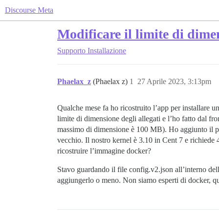
Discourse Meta
Modificare il limite di dime
Supporto
Installazione
Phaelax_z
(Phaelax z)
1
27 Aprile 2023, 3:13pm
Qualche mese fa ho ricostruito l’app per installare 
limite di dimensione degli allegati e l’ho fatto dal f
massimo di dimensione è 100 MB). Ho aggiunto il para
vecchio. Il nostro kernel è 3.10 in Cent 7 e richied
ricostruire l’immagine docker?
Stavo guardando il file config.v2.json all’interno de
aggiungerlo o meno. Non siamo esperti di docker, qu