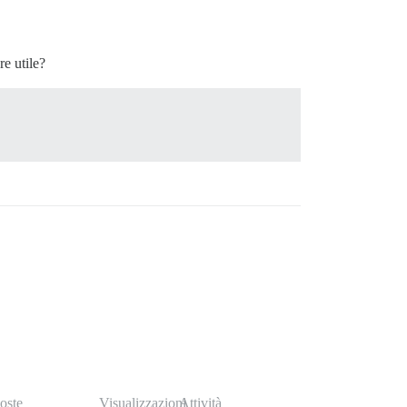
re utile?
oste
Visualizzazioni
Attività