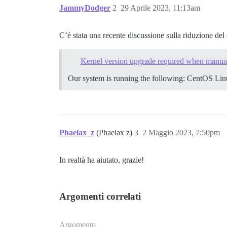
JammyDodger
2
29 Aprile 2023, 11:13am
C’è stata una recente discussione sulla riduzione del
Kernel version upgrade required when manual
Our system is running the following: CentOS Lin
Phaelax_z
(Phaelax z)
3
2 Maggio 2023, 7:50pm
In realtà ha aiutato, grazie!
Argomenti correlati
Argomento