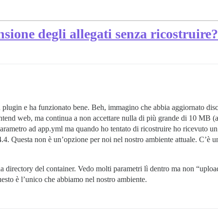
nsione degli allegati senza ricostruire?
un plugin e ha funzionato bene. Beh, immagino che abbia aggiornato disc
rontend web, ma continua a non accettare nulla di più grande di 10 MB (an
metro ad app.yml ma quando ho tentato di ricostruire ho ricevuto un er
e 4.4. Questa non è un’opzione per noi nel nostro ambiente attuale. C’
lla directory del container. Vedo molti parametri lì dentro ma non “uplo
esto è l’unico che abbiamo nel nostro ambiente.