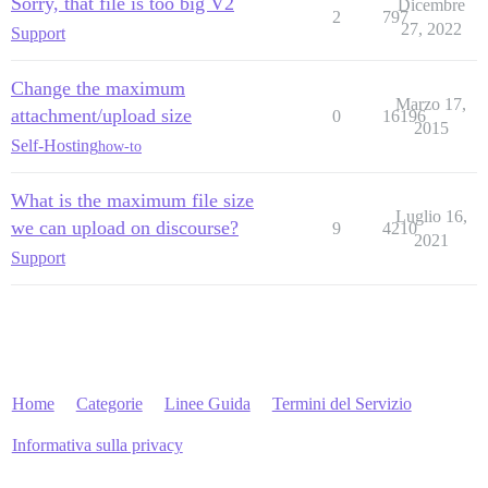
Sorry, that file is too big V2
Dicembre
2
797
27, 2022
Support
Change the maximum
Marzo 17,
attachment/upload size
0
16196
2015
Self-Hosting
how-to
What is the maximum file size
Luglio 16,
we can upload on discourse?
9
4210
2021
Support
Home
Categorie
Linee Guida
Termini del Servizio
Informativa sulla privacy