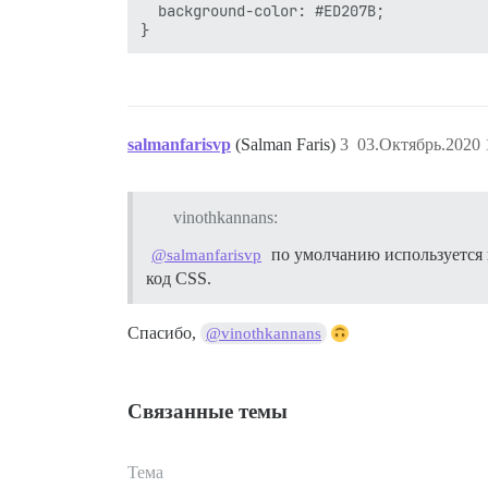
  background-color: #ED207B;

salmanfarisvp
(Salman Faris)
3
03.Октябрь.2020 
vinothkannans:
по умолчанию используется 
@salmanfarisvp
код CSS.
Спасибо,
@vinothkannans
Связанные темы
Тема