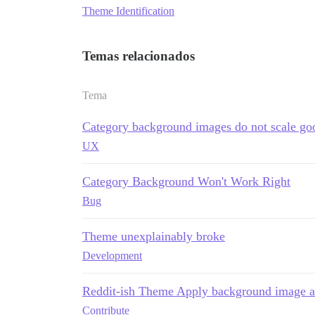
Theme Identification
Temas relacionados
Tema
Category background images do not scale go
UX
Category Background Won't Work Right
Bug
Theme unexplainably broke
Development
Reddit-ish Theme Apply background image a
Contribute