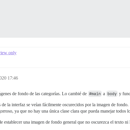
view only
020 17:46
mágenes de fondo de las categorías. Lo cambié de
#main
a
body
y func
e la interfaz se veían fácilmente oscurecidos por la imagen de fondo. I
engorroso, ya que no hay una única clase clara que pueda manejar todos l
establecer una imagen de fondo general que no oscurezca el texto ni l