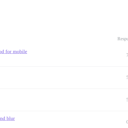
Respu
od for mobile
nd blur