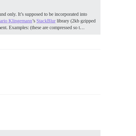
nd only. It’s supposed to be incorporated into
ario Klingemann
’s
StackBlur
library (2kb gzipped
ment. Examples: (these are compressed so t…