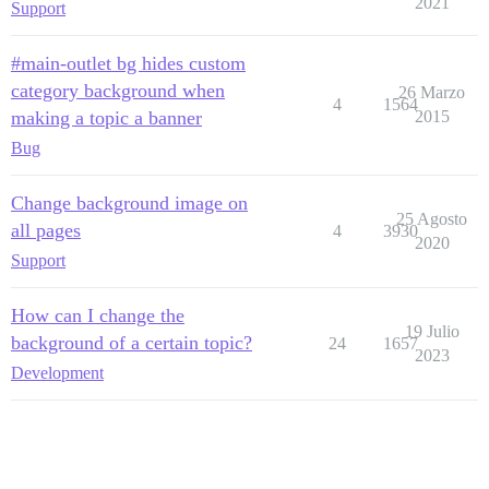
2021
Support
#main-outlet bg hides custom
category background when
26 Marzo
4
1564
making a topic a banner
2015
Bug
Change background image on
25 Agosto
all pages
4
3930
2020
Support
How can I change the
19 Julio
background of a certain topic?
24
1657
2023
Development