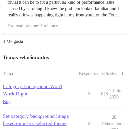
trivial it can be to fix a particular kind of performance issue
caused by scrolling. I knew the problem looked familiar and I
realized it was happening right in my front yard, on the Four...
Est. reading time: 5 minutes
3 Me gusta
Temas relacionados
Tema
Respuestas
Vistas
Actividad
Category Background Won't
17 Julio
Work Right
5
875
2020
Bug
Set category background image
28
based on user's selected theme
0
396
Diciembre