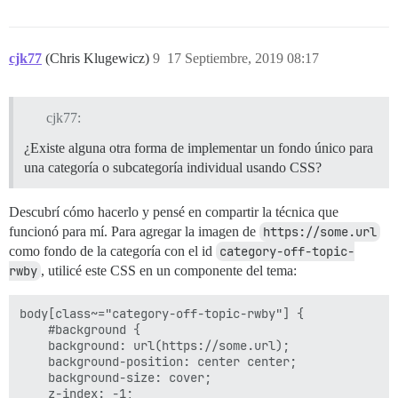
cjk77
(Chris Klugewicz)
9
17 Septiembre, 2019 08:17
cjk77:
¿Existe alguna otra forma de implementar un fondo único para
una categoría o subcategoría individual usando CSS?
Descubrí cómo hacerlo y pensé en compartir la técnica que
funcionó para mí. Para agregar la imagen de
https://some.url
como fondo de la categoría con el id
category-off-topic-
rwby
, utilicé este CSS en un componente del tema:
body[class~="category-off-topic-rwby"] {

    #background {

    background: url(https://some.url);

    background-position: center center;

    background-size: cover;

    z-index: -1;
