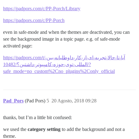
https://padpors.com/c/PP-Porch/Library
https://padpors.com/c/PP-Porch
even in safe-mode and when the themes are deactivated, you can
see the background image in a topic page. e.g. of safe-mode
activated page:
https://padpors.com/t/آیا-تا-حالا-تجربه-ای-از-کار-داوطلبانه-بین-
المللی-توی-حوزه-کامپیوتر-داشتین؟/10482/?
safe_mode=no_custom%2Cno_plugins%2Conly_official
Pad_Pors
(Pad Pors)
5
20 Agosto, 2018 09:28
thanks, but I’m a little bit confused:
we used the
category setting
to add the background and not a
theme.