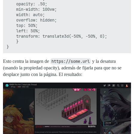
    opacity: .50;

    min-width: 100vw;

    width: auto;

    overflow: hidden;

    top: 50%;

    left: 50%;

    transform: translate3d(-50%, -50%, 0);

    }

Esto centra la imagen de
https://some.url
y la desatura
(usando la propiedad opacity), además de fijarla para que no se
desplace junto con la página. El resultado: