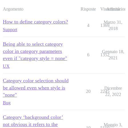
Argomento
Risposte
Visualizzazioni
Attività
How to define category colors?
Marzo 31,
4
1369
2018
Support
Being able to select category
color in category parameters
Gennaio 18,
6
1352
even if "category style = none"
2021
UX
Category color selection should
be allowed even when style is
Dicembre
20
2245
"none"
22, 2022
Bug
Category ‘background color’
not obvious it refers to the
Maggio 3,
10
5150