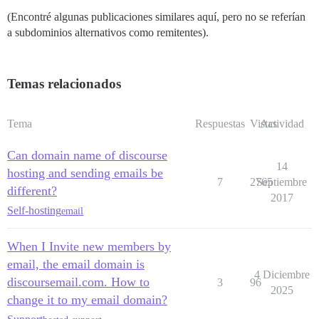
(Encontré algunas publicaciones similares aquí, pero no se referían
a subdominios alternativos como remitentes).
Temas relacionados
Tema
Respuestas
Vistas
Actividad
Can domain name of discourse
14
hosting and sending emails be
7
2765
Septiembre
different?
2017
Self-hosting
email
When I Invite new members by
email, the email domain is
4 Diciembre
discoursemail.com. How to
3
96
2025
change it to my email domain?