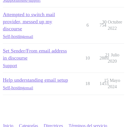
Support
hosted-support
Attempted to switch mail
provider, messed up my
30 Octubre
6
754
discourse
2022
Self-hosting
email
Set Sender/From email address
21 Julio
in discourse
10
2889
2020
Support
Help understanding email setup
15 Mayo
18
1453
2024
Self-hosting
email
Inicio
Categorías
Directrices
Términos del servicio