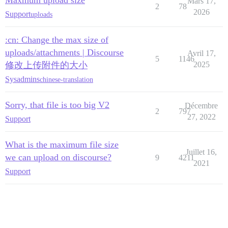
Maxmum upload size
Mars 17,
2
78
2026
Support
uploads
:cn: Change the max size of
uploads/attachments | Discourse
Avril 17,
5
1146
修改上传附件的大小
2025
Sysadmins
chinese-translation
Sorry, that file is too big V2
Décembre
2
797
27, 2022
Support
What is the maximum file size
Juillet 16,
we can upload on discourse?
9
4211
2021
Support