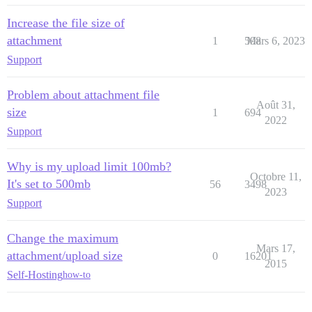
Increase the file size of
attachment
1
598
Mars 6, 2023
Support
Problem about attachment file
Août 31,
size
1
694
2022
Support
Why is my upload limit 100mb?
Octobre 11,
It's set to 500mb
56
3498
2023
Support
Change the maximum
Mars 17,
attachment/upload size
0
16201
2015
Self-Hosting
how-to