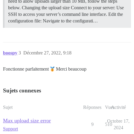
need to allow uploads larger than 10 MB, follow the steps
below.
Changing the upload size Connect to your server: Use
SSH to access your server’s command line interface. Edit the
configuration file: Navigate to the configurati…
boospy
3
Décembre 27, 2022, 9:18
Fonctionne parfaitement
Merci beaucoup
Sujets connexes
Sujet
Réponses
Vues
Activité
Max upload size error
Octobre 17,
9
510
2024
Support