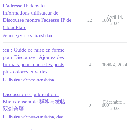
L'adresse IP dans les
informations utilisateur de
Avril 14,
Discourse montre l'adresse IP de
22
1804
2024
CloudFlare
Adminsys
chinese-translation
:cn : Guide de mise en forme
pour Discourse : Ajoutez des
formats pour rendre les posts
4
1989
Mars 4, 2024
plus colorés et variés
Utilisateurs
chinese-translation
Discussion et publication -
Mieux ensemble 群聊与发帖：
Décembre 1,
0
860
双剑合璧
2023
Utilisateurs
chinese-translation
,
chat