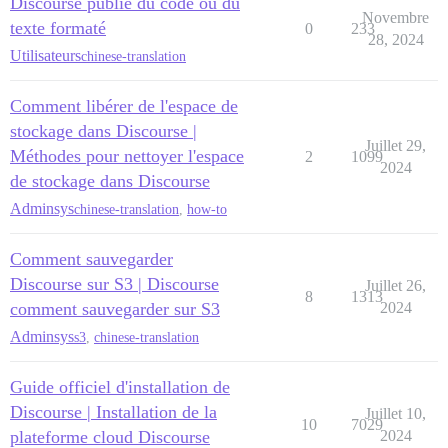
Discourse publie du code ou du
Novembre
texte formaté
0
233
28, 2024
Utilisateurs
chinese-translation
Comment libérer de l'espace de
stockage dans Discourse |
Juillet 29,
Méthodes pour nettoyer l'espace
2
1099
2024
de stockage dans Discourse
Adminsys
chinese-translation
,
how-to
Comment sauvegarder
Discourse sur S3 | Discourse
Juillet 26,
8
1313
comment sauvegarder sur S3
2024
Adminsys
s3
,
chinese-translation
Guide officiel d'installation de
Discourse | Installation de la
Juillet 10,
10
7029
plateforme cloud Discourse
2024