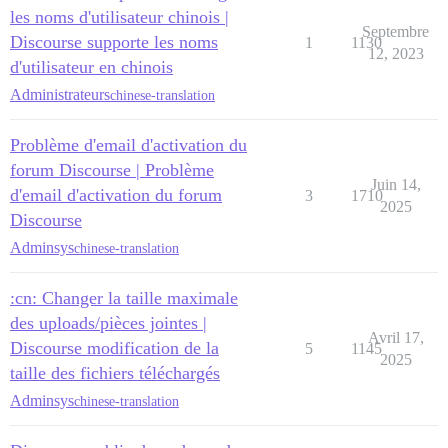
les noms d'utilisateur chinois |
Septembre
Discourse supporte les noms
1
1130
12, 2023
d'utilisateur en chinois
Administrateurs
chinese-translation
Problème d'email d'activation du
forum Discourse | Problème
Juin 14,
d'email d'activation du forum
3
1710
2025
Discourse
Adminsys
chinese-translation
:cn: Changer la taille maximale
des uploads/pièces jointes |
Avril 17,
Discourse modification de la
5
1145
2025
taille des fichiers téléchargés
Adminsys
chinese-translation