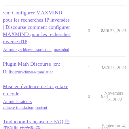
:cn: Configurer MAXMIND
pour les recherches IP inversées
| Discourse comment configurer
0
859
Mai 23, 2023
MAXMIND pour les recherches
inverse d'IP
Adminsys
chinese-translation
,
maxmind
Plugin Math Discourse :cn:
1
1371
Mai 17, 2023
Utilisateurs
chinese-translation
Mise en évidence de la syntaxe
du code
Novembre
0
934
13, 2022
Administrateurs
chinese-translation
,
content
Traduction française de FAQ 使
Septembre 4,
用守則 中文翻譯
0
1331