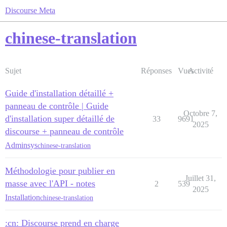
Discourse Meta
chinese-translation
Sujet
Réponses
Vues
Activité
Guide d'installation détaillé +
panneau de contrôle | Guide
Octobre 7,
d'installation super détaillé de
33
9691
2025
discourse + panneau de contrôle
Adminsys
chinese-translation
Méthodologie pour publier en
Juillet 31,
masse avec l'API - notes
2
539
2025
Installation
chinese-translation
:cn: Discourse prend en charge