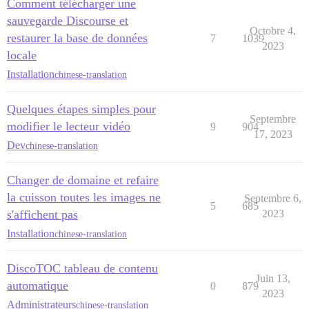
Comment télécharger une
sauvegarde Discourse et
Octobre 4,
restaurer la base de données
7
1039
2023
locale
Installation
chinese-translation
Quelques étapes simples pour
Septembre
modifier le lecteur vidéo
9
904
17, 2023
Dev
chinese-translation
Changer de domaine et refaire
la cuisson toutes les images ne
Septembre 6,
5
685
s'affichent pas
2023
Installation
chinese-translation
DiscoTOC tableau de contenu
Juin 13,
automatique
0
879
2023
Administrateurs
chinese-translation