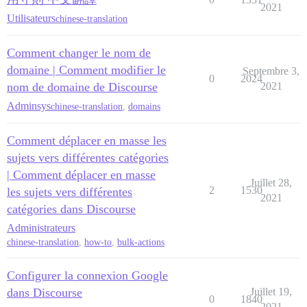
2021
Utilisateurs
chinese-translation
Comment changer le nom de
domaine | Comment modifier le
Septembre 3,
0
2024
nom de domaine de Discourse
2021
Adminsys
chinese-translation
,
domains
Comment déplacer en masse les
sujets vers différentes catégories
| Comment déplacer en masse
Juillet 28,
2
1530
les sujets vers différentes
2021
catégories dans Discourse
Administrateurs
chinese-translation
,
how-to
,
bulk-actions
Configurer la connexion Google
dans Discourse
Juillet 19,
0
1840
2021