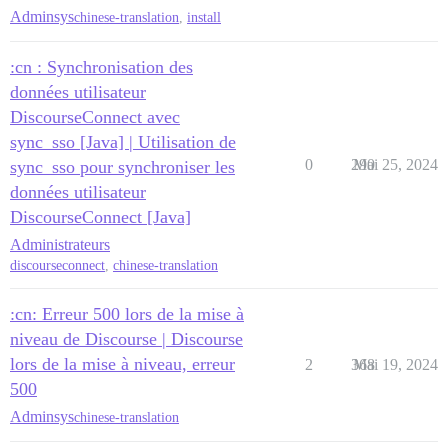
Adminsys
chinese-translation
,
install
:cn : Synchronisation des
données utilisateur
DiscourseConnect avec
sync_sso [Java] | Utilisation de
0
290
Mai 25, 2024
sync_sso pour synchroniser les
données utilisateur
DiscourseConnect [Java]
Administrateurs
discourseconnect
,
chinese-translation
:cn: Erreur 500 lors de la mise à
niveau de Discourse | Discourse
lors de la mise à niveau, erreur
2
368
Mai 19, 2024
500
Adminsys
chinese-translation