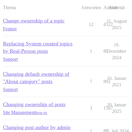
Thema
Antworten
Aufrufe
Aktivität
Change ownership of a topic
11. August
12
4522
2015
Feature
Replacing System created topics
16.
by Real-Person posts
1
80
Dezember
2024
Support
Changing default ownership of
16. Januar
"About category" posts
7
892
2021
Support
Changing ownership of posts
20. Januar
3
1567
2025
Site Management
how-to
Changing post author by admin
1
83
22. Juli 2024