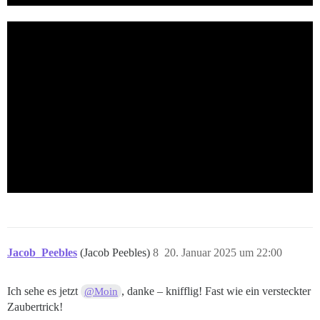
Jacob_Peebles
(Jacob Peebles)
8
20. Januar 2025 um 22:00
Ich sehe es jetzt
, danke – knifflig! Fast wie ein versteckter
@Moin
Zaubertrick!