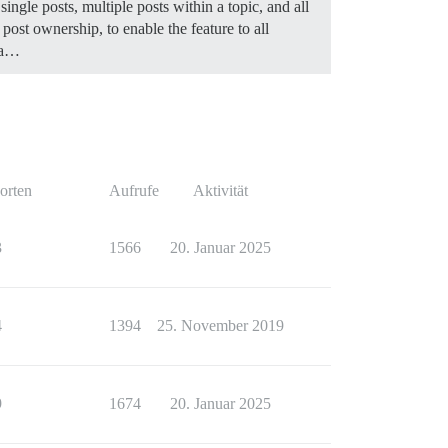
gle posts, multiple posts within a topic, and all
post ownership, to enable the feature to all
cha…
orten
Aufrufe
Aktivität
3
1566
20. Januar 2025
4
1394
25. November 2019
9
1674
20. Januar 2025