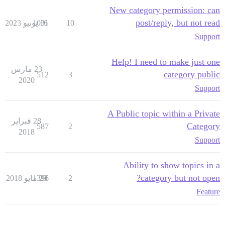
New category permission: can
post/reply, but not read
10
16 يونيو 2023
1031
Support
Help! I need to make just one
23 مارس
category public
512
3
2020
Support
A Public topic within a Private
28 فبراير
Category
587
2
2018
Support
Ability to show topics in a
category but not open?
2
29 مايو 2018
1396
Feature