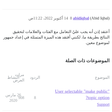
(Abid Iqbal)
abidiqbal
8
14 أكتوبر 2022، 11:22ص
أعتقد إذن أنه يجب عليّ التعامل مع الفئات والعلامات لتحقيق
النتائج بطريقة ما، لكنني أفتقد هذه الميزة المتمثلة في إعداد جمهور
لموضوع معين.
الموضوعات ذات الصلة
مرات
الموضوع
الردود
النشاط
العرض
User selectable "make public"
26 مارس
topic option?
908
8
2020
Support