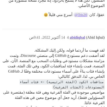
المنشور، لكن هذا لا يسمح بالردود، إنه مجرد نسخة منشورة من
الموضوع الأصلي.
عفوًا، كان
أسرع مني قليلاً
@Tris20
(Abid Iqbal)
abidiqbal
4
14 أكتوبر 2022، 9:41ص
لقد فهمت ما أردتما قوله، ولكن إليك المشكلة.
لقد أضفت دعم مستودع GitHub إلى منصتي Discourse، وتمت
مزامنة مشكلات مستودعي وطلبات السحب مع المنصة. الآن، على
المنصة، قمت بإنشاء فئة لمناقشات الكود، وفي تلك الفئة، قمت
بإنشاء فئات بناءً على أسماء مستودعات مختلفة وفقًا لـ GitHub
الخاص بي. لذا، التدفق كالتالي:
مناقشات الكود (الفئة الرئيسية) -> فئات أسماء 
المستودعات (الفئات الفرعية)
مواضيعي موجودة في الفئة الفرعية وهي فئة مغلقة (مقتصرة على
المسؤولين فقط). أريد جعل أي موضوع معين في هذه الفئة
الفرعية عامًا.