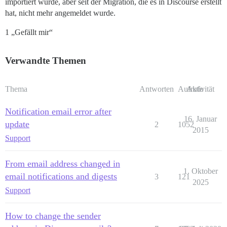
importiert wurde, aber seit der Migration, die es in Discourse erstellt
hat, nicht mehr angemeldet wurde.
1 „Gefällt mir“
Verwandte Themen
Thema
Antworten
Aufrufe
Aktivität
Notification email error after
16. Januar
update
2
1052
2015
Support
From email address changed in
1. Oktober
email notifications and digests
3
121
2025
Support
How to change the sender