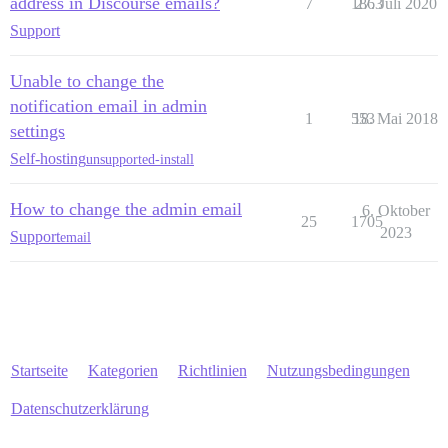
address in Discourse emails?
7
1863
27. Juli 2020
Support
Unable to change the
notification email in admin
1
553
18. Mai 2018
settings
Self-hosting
unsupported-install
How to change the admin email
6. Oktober
25
1705
2023
Support
email
Startseite
Kategorien
Richtlinien
Nutzungsbedingungen
Datenschutzerklärung