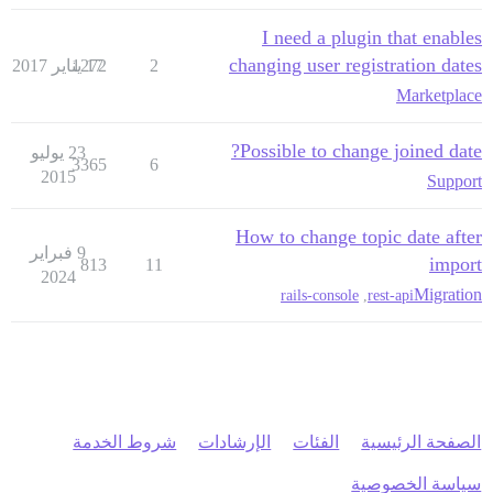
I need a plugin that enables
changing user registration dates
2
17 يناير 2017
1272
Marketplace
Possible to change joined date?
23 يوليو
3365
6
2015
Support
How to change topic date after
9 فبراير
import
813
11
2024
Migration
rails-console
,
rest-api
الصفحة الرئيسية
الفئات
الإرشادات
شروط الخدمة
سياسة الخصوصية