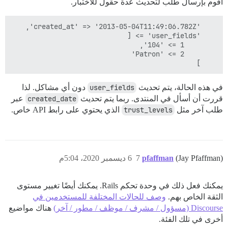
أقوم بإرسال طلب لتحديث عدة حقول للاختبار.
    ]

في هذه الحالة، يتم تحديث
user_fields
دون أي مشاكل. لذا
قررت أن أسأل في المنتدى. ربما يتم تحديث
created_date
عبر
طلب آخر مثل
trust_levels
الذي يحتوي على رابط API خاص.
(Jay Pfaffman)
pfaffman
7
6 ديسمبر 2020، 5:04م
يمكنك فعل ذلك في وحدة تحكم Rails. يمكنك أيضًا تغيير مستوى
الثقة الخاص بهم.
وصف للحالات المختلفة للمستخدمين في
Discourse (مسؤول / مشرف / موظف / مطور / آخر)
هناك مواضيع
أخرى في تلك الفئة.