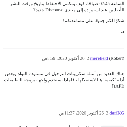
الساعة 07:45 صباحًا، كيف يمكنني الاحتفاظ بتاريخ ووقت النشر
الأصليين عند استيراده إلى منتدى Discourse جديد؟
شكرًا لكم جميعًا على مساعدتكم!
د.
(Robert)
merefield
2
26 أكتوبر 2020، 8:59ص
هناك العديد من أمثلة سكريبتات الترحيل في مستودع النواة وبعض
أدلة ‘كيفية’ هنا لاستغلالها - فلماذا نستخدم واجهة برمجة التطبيقات
(API)؟
dariKG
3
26 أكتوبر 2020، 11:37ص