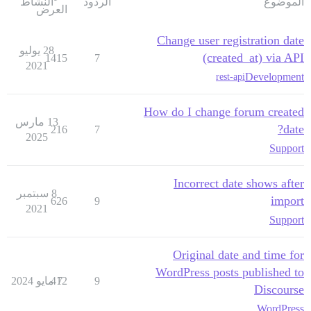
الموضوع
الردود
النشاط
العرض
Change user registration date
28 يوليو
(created_at) via API
1415
7
2021
Development
rest-api
How do I change forum created
13 مارس
date?
216
7
2025
Support
Incorrect date shows after
8 سبتمبر
import
626
9
2021
Support
Original date and time for
WordPress posts published to
9
7 مايو 2024
412
Discourse
WordPress