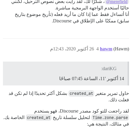
، شكرًا لك، لقد رأيت بعض نصوص الترحيل، لكنني
@merefield
حاليًا أستخدم الواجهة البرمجية مباشرة.
أنا أتساءل فقط عما إذا كان ما أريد فعله (تأريخ موضوع بتاريخ
سابق) ممكنًا على الإطلاق في Discourse.
(Hawm)
hawm
4
26 أكتوبر 2020، 12:43م
dariKG:
14 أكتوبر '11، الساعة 07:45 صباحًا
حاول تمرير متغير
created_at
بشكل أكثر تحديدًا إذا لم تكن قد
فعلت ذلك.
لقد راجعت للتو كود مصدر Discourse، فهو يستخدم
Time.zone.parse
لتحليل سلسلة تاريخ
created_at
الخاصة بك.
في مثالك، النتيجة هي: