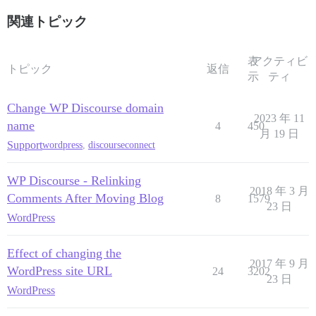
関連トピック
表
アクティビ
トピック
返信
示
ティ
Change WP Discourse domain
2023 年 11
name
4
450
月 19 日
Support
wordpress
,
discourseconnect
WP Discourse - Relinking
2018 年 3 月
Comments After Moving Blog
8
1579
23 日
WordPress
Effect of changing the
2017 年 9 月
WordPress site URL
24
3202
23 日
WordPress