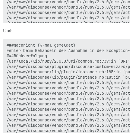
/var/www/discourse/vendor/bundle/ruby/2.6.0/gems/rack
/var/www/discourse/vendor/bundle/ruby/2.6.0/gems/acti
/var/www/discourse/vendor/bundle/ruby/2.6.0/gems/acti
/var/www/discourse/vendor/bundle/ruby/2.6.0/gems/acti
/var/www/discourse/vendor/bundle/ruby/2.6.0/gems/acti
/var/www/discourse/vendor/bundle/ruby/2.6.0/gems/acti
Und:
/var/www/discourse/vendor/bundle/ruby/2.6.0/gems/acti
/var/www/discourse/vendor/bundle/ruby/2.6.0/gems/acti
/var/www/discourse/vendor/bundle/ruby/2.6.0/gems/acti
###Nachricht (4-mal gemeldet)

/var/www/discourse/vendor/bundle/ruby/2.6.0/gems/rack
Fehler beim Behandeln der Ausnahme in der Exception-A
/var/www/discourse/lib/middleware/omniauth_bypass_mid
###Rückverfolgung

/var/www/discourse/vendor/bundle/ruby/2.6.0/gems/rack
/usr/local/lib/ruby/2.6.0/uri/common.rb:739:in `URI'

/var/www/discourse/vendor/bundle/ruby/2.6.0/gems/rack
/var/www/discourse/plugins/discourse-custom-wizard/pl
/var/www/discourse/vendor/bundle/ruby/2.6.0/gems/rack
/var/www/discourse/lib/plugin/instance.rb:185:in `publ
/var/www/discourse/lib/content_security_policy/middle
/var/www/discourse/lib/plugin/instance.rb:185:in `blo
/var/www/discourse/lib/middleware/anonymous_cache.rb:2
/var/www/discourse/vendor/bundle/ruby/2.6.0/gems/acti
/var/www/discourse/vendor/bundle/ruby/2.6.0/gems/rack
/var/www/discourse/vendor/bundle/ruby/2.6.0/gems/acti
/var/www/discourse/vendor/bundle/ruby/2.6.0/gems/rack
/var/www/discourse/vendor/bundle/ruby/2.6.0/gems/acti
/var/www/discourse/vendor/bundle/ruby/2.6.0/gems/acti
/var/www/discourse/vendor/bundle/ruby/2.6.0/gems/acti
/var/www/discourse/vendor/bundle/ruby/2.6.0/gems/acti
/var/www/discourse/vendor/bundle/ruby/2.6.0/gems/acti
/var/www/discourse/vendor/bundle/ruby/2.6.0/gems/acti
/var/www/discourse/vendor/bundle/ruby/2.6.0/gems/acti
/var/www/discourse/vendor/bundle/ruby/2.6.0/gems/acti
/var/www/discourse/vendor/bundle/ruby/2.6.0/gems/acti
/var/www/discourse/vendor/bundle/ruby/2.6.0/gems/acti
/var/www/discourse/vendor/bundle/ruby/2.6.0/gems/acti
/var/www/discourse/vendor/bundle/ruby/2.6.0/gems/acti
/var/www/discourse/vendor/bundle/ruby/2.6.0/gems/acti
/var/www/discourse/vendor/bundle/ruby/2.6.0/gems/acti
/var/www/discourse/vendor/bundle/ruby/2.6.0/gems/acti