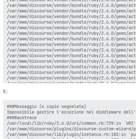
/var/www/discourse/vendor/bundle/ruby/2.6.0/gems/acti
/var/www/discourse/vendor/bundle/ruby/2.6.0/gems/acti
/var/www/discourse/vendor/bundle/ruby/2.6.0/gems/acti
/var/www/discourse/vendor/bundle/ruby/2.6.0/gems/acti
/var/www/discourse/vendor/bundle/ruby/2.6.0/gems/acti
/var/www/discourse/vendor/bundle/ruby/2.6.0/gems/acti
/var/www/discourse/vendor/bundle/ruby/2.6.0/gems/acti
/var/www/discourse/vendor/bundle/ruby/2.6.0/gems/acti
/var/www/discourse/vendor/bundle/ruby/2.6.0/gems/acti
/var/www/discourse/vendor/bundle/ruby/2.6.0/gems/acti
/var/www/discourse/vendor/bundle/ruby/2.6.0/gems/rack
/var/www/discourse/vendor/bundle/ruby/2.6.0/gems/acti
/var/www/discourse/vendor/bundle/ruby/2.6.0/gems/acti
/var/www/discourse/vendor/bundle/ruby/2.6.0/gems/acti
/var/www/discourse/vendor/bundle/ruby/2.6.0/gems/acti
/var/www/discourse/vendor/bundle/ruby/2.6.0/gems/acti
E:
/var/www/discourse/vendor/bundle/ruby/2.6.0/gems/acti
/var/www/discourse/vendor/bundle/ruby/2.6.0/gems/acti
/var/www/discourse/vendor/bundle/ruby/2.6.0/gems/acti
###Messaggio (4 copie segnalate)

/var/www/discourse/vendor/bundle/ruby/2.6.0/gems/rack
Impossibile gestire l'eccezione nel middleware dell'a
/var/www/discourse/lib/middleware/omniauth_bypass_mid
###Backtrace

/var/www/discourse/vendor/bundle/ruby/2.6.0/gems/rack
/usr/local/lib/ruby/2.6.0/uri/common.rb:739:in `URI'

/var/www/discourse/vendor/bundle/ruby/2.6.0/gems/rack
/var/www/discourse/plugins/discourse-custom-wizard/pl
/var/www/discourse/vendor/bundle/ruby/2.6.0/gems/rack
/var/www/discourse/lib/plugin/instance.rb:185:in `publ