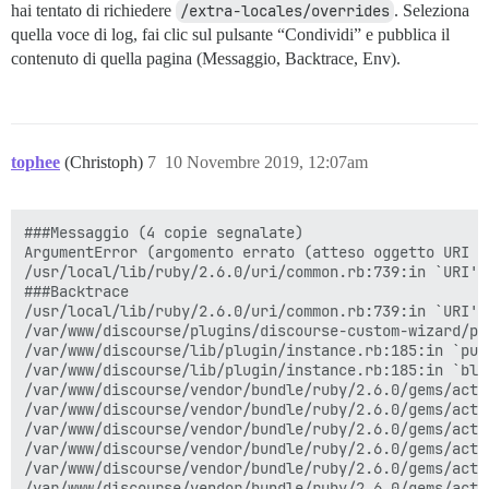
hai tentato di richiedere
/extra-locales/overrides
. Seleziona
quella voce di log, fai clic sul pulsante “Condividi” e pubblica il
contenuto di quella pagina (Messaggio, Backtrace, Env).
tophee
(Christoph)
7
10 Novembre 2019, 12:07am
###Messaggio (4 copie segnalate)

ArgumentError (argomento errato (atteso oggetto URI o 
/usr/local/lib/ruby/2.6.0/uri/common.rb:739:in `URI'

###Backtrace

/usr/local/lib/ruby/2.6.0/uri/common.rb:739:in `URI'

/var/www/discourse/plugins/discourse-custom-wizard/pl
/var/www/discourse/lib/plugin/instance.rb:185:in `publ
/var/www/discourse/lib/plugin/instance.rb:185:in `blo
/var/www/discourse/vendor/bundle/ruby/2.6.0/gems/acti
/var/www/discourse/vendor/bundle/ruby/2.6.0/gems/acti
/var/www/discourse/vendor/bundle/ruby/2.6.0/gems/acti
/var/www/discourse/vendor/bundle/ruby/2.6.0/gems/acti
/var/www/discourse/vendor/bundle/ruby/2.6.0/gems/acti
/var/www/discourse/vendor/bundle/ruby/2.6.0/gems/acti