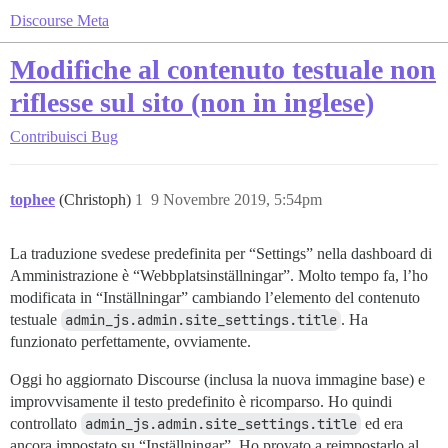
Discourse Meta
Modifiche al contenuto testuale non
riflesse sul sito (non in inglese)
Contribuisci
Bug
tophee
(Christoph)
1
9 Novembre 2019, 5:54pm
La traduzione svedese predefinita per “Settings” nella dashboard di
Amministrazione è “Webbplatsinställningar”. Molto tempo fa, l’ho
modificata in “Inställningar” cambiando l’elemento del contenuto
testuale
admin_js.admin.site_settings.title
. Ha
funzionato perfettamente, ovviamente.
Oggi ho aggiornato Discourse (inclusa la nuova immagine base) e
improvvisamente il testo predefinito è ricomparso. Ho quindi
controllato
admin_js.admin.site_settings.title
ed era
ancora impostato su “Inställningar”. Ho provato a reimpostarlo al