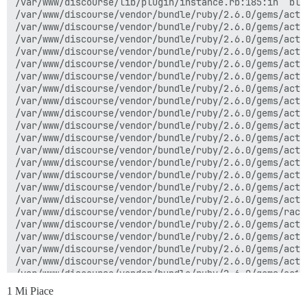
/var/www/discourse/lib/content_security_policy/middle
/var/www/discourse/lib/plugin/instance.rb:185:in `blo
/var/www/discourse/lib/middleware/anonymous_cache.rb:2
/var/www/discourse/vendor/bundle/ruby/2.6.0/gems/acti
/var/www/discourse/vendor/bundle/ruby/2.6.0/gems/rack
/var/www/discourse/vendor/bundle/ruby/2.6.0/gems/acti
/var/www/discourse/vendor/bundle/ruby/2.6.0/gems/rack
/var/www/discourse/vendor/bundle/ruby/2.6.0/gems/acti
/var/www/discourse/vendor/bundle/ruby/2.6.0/gems/acti
/var/www/discourse/vendor/bundle/ruby/2.6.0/gems/acti
/var/www/discourse/vendor/bundle/ruby/2.6.0/gems/acti
/var/www/discourse/vendor/bundle/ruby/2.6.0/gems/acti
/var/www/discourse/vendor/bundle/ruby/2.6.0/gems/acti
/var/www/discourse/vendor/bundle/ruby/2.6.0/gems/acti
/var/www/discourse/vendor/bundle/ruby/2.6.0/gems/acti
/var/www/discourse/vendor/bundle/ruby/2.6.0/gems/acti
/var/www/discourse/vendor/bundle/ruby/2.6.0/gems/acti
/var/www/discourse/vendor/bundle/ruby/2.6.0/gems/acti
/var/www/discourse/vendor/bundle/ruby/2.6.0/gems/acti
/var/www/discourse/vendor/bundle/ruby/2.6.0/gems/acti
/var/www/discourse/vendor/bundle/ruby/2.6.0/gems/acti
/var/www/discourse/vendor/bundle/ruby/2.6.0/gems/acti
/var/www/discourse/vendor/bundle/ruby/2.6.0/gems/logs
/var/www/discourse/vendor/bundle/ruby/2.6.0/gems/acti
/var/www/discourse/vendor/bundle/ruby/2.6.0/gems/rail
/var/www/discourse/vendor/bundle/ruby/2.6.0/gems/acti
/var/www/discourse/vendor/bundle/ruby/2.6.0/gems/rail
/var/www/discourse/vendor/bundle/ruby/2.6.0/gems/acti
/var/www/discourse/config/initializers/100-quiet_logge
/var/www/discourse/vendor/bundle/ruby/2.6.0/gems/acti
/var/www/discourse/config/initializers/100-silence_lo
/var/www/discourse/vendor/bundle/ruby/2.6.0/gems/acti
/var/www/discourse/vendor/bundle/ruby/2.6.0/gems/acti
/var/www/discourse/vendor/bundle/ruby/2.6.0/gems/acti
/var/www/discourse/vendor/bundle/ruby/2.6.0/gems/acti
/var/www/discourse/vendor/bundle/ruby/2.6.0/gems/rack
/var/www/discourse/lib/middleware/enforce_hostname.rb:
/var/www/discourse/vendor/bundle/ruby/2.6.0/gems/acti
/var/www/discourse/vendor/bundle/ruby/2.6.0/gems/rack
/var/www/discourse/vendor/bundle/ruby/2.6.0/gems/acti
/var/www/discourse/vendor/bundle/ruby/2.6.0/gems/acti
/var/www/discourse/vendor/bundle/ruby/2.6.0/gems/acti
/var/www/discourse/vendor/bundle/ruby/2.6.0/gems/rack
/var/www/discourse/vendor/bundle/ruby/2.6.0/gems/acti
/var/www/discourse/vendor/bundle/ruby/2.6.0/gems/acti
/var/www/discourse/vendor/bundle/ruby/2.6.0/gems/acti
/var/www/discourse/vendor/bundle/ruby/2.6.0/gems/rack
/var/www/discourse/vendor/bundle/ruby/2.6.0/gems/acti
1 Mi Piace
/var/www/discourse/vendor/bundle/ruby/2.6.0/gems/mess
/var/www/discourse/vendor/bundle/ruby/2.6.0/gems/acti