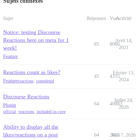
Sujets connexes
Sujet
Réponses
Vues
Activité
Notice: testing Discourse
Reactions here on meta for 1
Avril 14,
85
8086
week!
2021
Feature
Reactions count as likes?
Février 13,
45
4355
2024
Feature
reactions
,
completed
Discourse Reactions
Juillet 24,
64
40883
Plugin
2026
official
,
reactions
,
included-in-core
Ability to display all the
likes/reactions on a post
64
2623
Mai 7, 2026