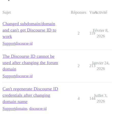
Sujet
Réponses
Vues
Activité
Changed subdomain/domain
and can't get Discourse ID to
Février 8,
2
119
work
2026
Support
discourse-id
The Discourse ID cannot be
used after changing the forum
Janvier 24,
2
213
domain
2026
Support
discourse-id
Can't regenerate Discourse ID
credentials after changing
Juillet 3,
4
144
domain name
2026
Support
domains
,
discourse-id