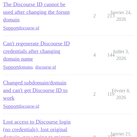
The Discourse ID cannot be
used after changing the forum
Janvier 24,
2
213
domain
2026
Support
discourse-id
Can't regenerate Discourse ID
credentials after changing
Juillet 3,
4
144
domain name
2026
Support
domains
,
discourse-id
Changed subdomain/domain
and can't get Discourse ID to
Février 8,
2
119
work
2026
Support
discourse-id
Lost access to Discourse login
(no credentials), lost original
Janvier 21,
domain- now trying to migrate