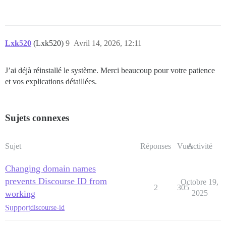
Lxk520
(Lxk520)
9
Avril 14, 2026, 12:11
J’ai déjà réinstallé le système. Merci beaucoup pour votre patience
et vos explications détaillées.
Sujets connexes
Sujet
Réponses
Vues
Activité
Changing domain names
prevents Discourse ID from
Octobre 19,
2
305
working
2025
Support
discourse-id