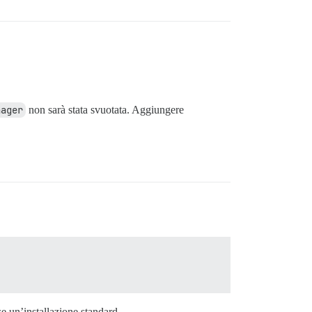
nager
non sarà stata svuotata. Aggiungere
e un’installazione standard.