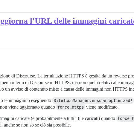
ggiorna l'URL delle immagini caricat
lazione di Discourse. La terminazione HTTPS è gestita da un reverse pro
enti interni di Discourse in HTTPS, ma non quelli relativi alle immagini 
vo un avviso di contenuto misto a causa delle immagini non HTTPS inc
ndo le immagini o eseguendo
SiteIconManager.ensure_optimized!
 non viene aggiornato quando
force_https
viene modificato.
agini caricate (e probabilmente a tutti i file caricati) quando
force_
 anche se non so se ciò sia possibile.