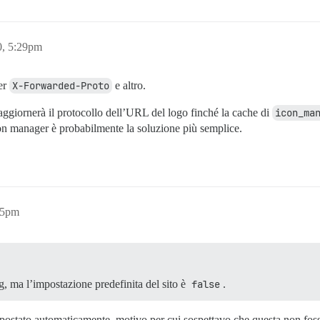
, 5:29pm
der
X-Forwarded-Proto
e altro.
ggiornerà il protocollo dell’URL del logo finché la cache di
icon_ma
on manager è probabilmente la soluzione più semplice.
55pm
g, ma l’impostazione predefinita del sito è
false
.
mpostato automaticamente, motivo per cui sospettavo che questa non foss