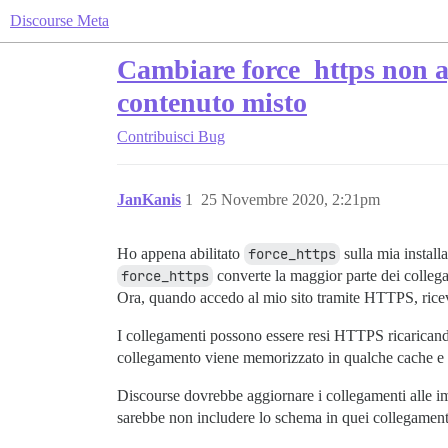
Discourse Meta
Cambiare force_https non a
contenuto misto
Contribuisci
Bug
JanKanis
1
25 Novembre 2020, 2:21pm
Ho appena abilitato
force_https
sulla mia instal
force_https
converte la maggior parte dei collegam
Ora, quando accedo al mio sito tramite HTTPS, rice
I collegamenti possono essere resi HTTPS ricarica
collegamento viene memorizzato in qualche cache e
Discourse dovrebbe aggiornare i collegamenti alle imm
sarebbe non includere lo schema in quei collegamenti,