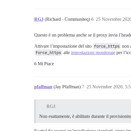
RGJ
(Richard - Communiteq)
6
25 Novembre 2020
Questo è un problema anche se il proxy invia l’hea
Attivare l’impostazione del sito
force_https
non a
force_https
alle
impostazioni monitorate
per l’ic
6 Mi Piace
pfaffman
(Jay Pfaffman)
7
25 Novembre 2020, 5:
RGJ:
Non esattamente, è abilitato durante il provisionin
Esatto! Se esegui un’installazione standard, viene i