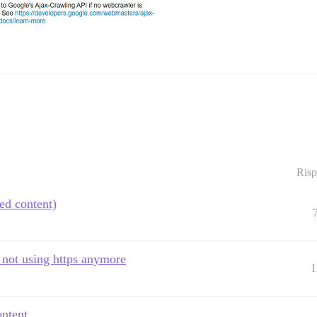
Risp
ed content)
 not using https anymore
1
ontent