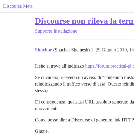
Discourse Meta
Discourse non rileva la ter
Supporto
Installazione
Shachar
(Shachar Shemesh)
1
29 Giugno 2019, 1
Il sito si trova all’indirizzo
https://forum.practical-pl.
Se ci vai ora, riceverai un avviso di “contenuto mi
reindirizzando il traffico verso di essa. Questo reind
stesso).
Di conseguenza, qualsiasi URL assoluto generato da D
nuovi utenti.
Come posso dire a Discourse di generare link HTT
Grazie,