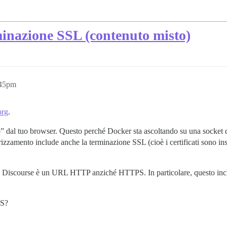
minazione SSL (contenuto misto)
:45pm
org
.
sto” dal tuo browser. Questo perché Docker sta ascoltando su una sock
irizzamento include anche la terminazione SSL (cioè i certificati sono ins
iscourse è un URL HTTP anziché HTTPS. In particolare, questo include l
PS?