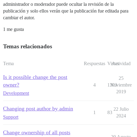
administrador o moderador puede ocultar la revisión de la
publicación y solo ellos verán que la publicación fue editada para
cambiar el autor.
1 me gusta
Temas relacionados
Tema
Respuestas
Vistas
Actividad
Is it possible change the post
25
owner?
4
1393
Noviembre
2019
Development
Changing post author by admin
22 Julio
1
83
2024
Support
Change ownership of all posts
20 Agosto