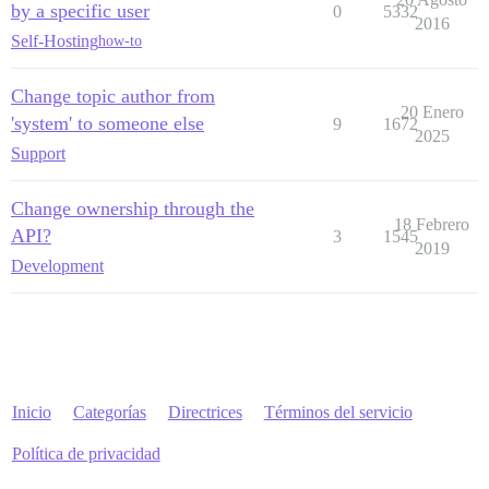
by a specific user
0
5332
2016
Self-Hosting
how-to
Change topic author from
20 Enero
'system' to someone else
9
1672
2025
Support
Change ownership through the
18 Febrero
API?
3
1545
2019
Development
Inicio
Categorías
Directrices
Términos del servicio
Política de privacidad