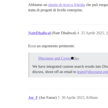
Abbiamo un
plugin di ricerca Algolia
che può eseguir
tratta di progetti di livello enterprise.
NateDhaliwal
(Nate Dhaliwal)
4
25 Aprile 2025, 
Ecco un argomento pertinente:
Discourse and Coveo
Dev
We have integrated custom search results into Disc
discuss, shoot off an email to
team@discourse.or
Joe_F
(Joe Farrar)
5
30 Aprile 2025, 8:06am