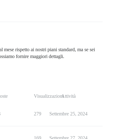
l mese rispetto ai nostri piani standard, ma se sei
ssiamo fornire maggiori dettagli.
oste
Visualizzazioni
Attività
3
279
Settembre 25, 2024
1
169
Settembre 27, 2024