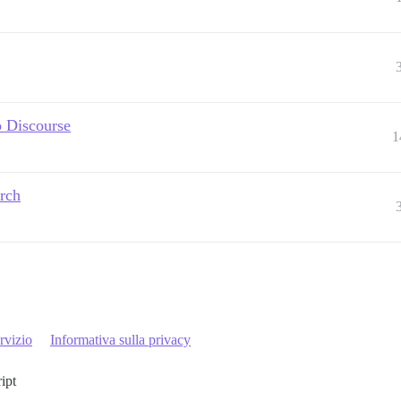
 Discourse
1
rch
rvizio
Informativa sulla privacy
ript