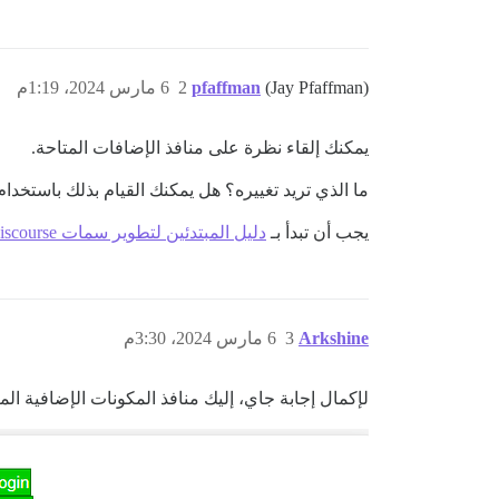
(Jay Pfaffman)
pfaffman
2
6 مارس 2024، 1:19م
يمكنك إلقاء نظرة على منافذ الإضافات المتاحة.
ما الذي تريد تغييره؟ هل يمكنك القيام بذلك باستخدام CSS؟ عادة ما تكون فكرة سيئة تجاوز القالب الافتراض
يجب أن تبدأ بـ
دليل المبتدئين لتطوير سمات Discourse
Arkshine
3
6 مارس 2024، 3:30م
لإكمال إجابة جاي، إليك منافذ المكونات الإضافية المت