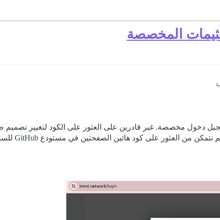
لثيمات المخصصة
صصة على discourse مع صفحة تسجيل دخول مخصصة. غير قادرين على العثور على الكود ل
ن من العثور على كود هاتين الصفحتين في مستودع GitHub للسمة.