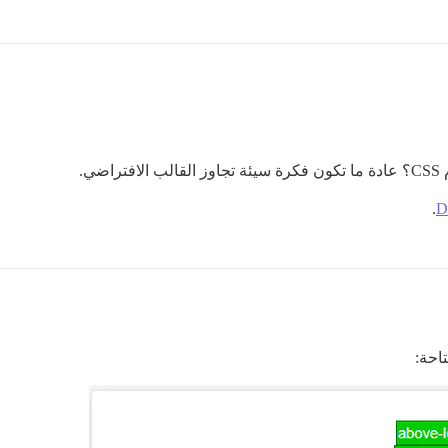
ي.
.
احة: